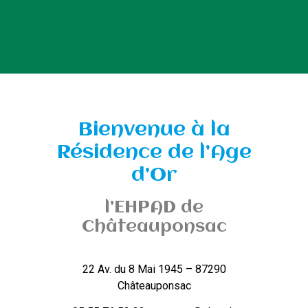
Bienvenue à la
Résidence de l’Age
d’Or
l’EHPAD de
Châteauponsac
22 Av. du 8 Mai 1945 – 87290
Châteauponsac