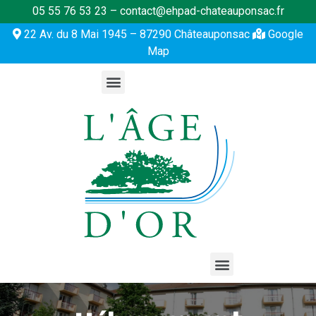
05 55 76 53 23 – contact@ehpad-chateauponsac.fr
22 Av. du 8 Mai 1945 – 87290 Châteauponsac
Google
Map